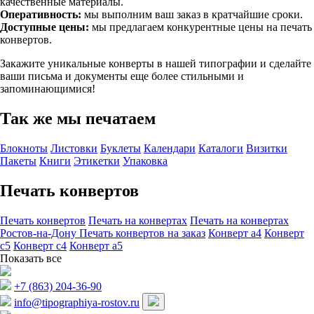
качественные материалы.
Оперативность:
мы выполним ваш заказ в кратчайшие сроки.
Доступные цены:
мы предлагаем конкурентные цены на печать
конвертов.
Закажите уникальные конверты в нашей типографии и сделайте
ваши письма и документы еще более стильными и
запоминающимися!
Так же мы печатаем
Блокноты
Листовки
Буклеты
Календари
Каталоги
Визитки
Пакеты
Книги
Этикетки
Упаковка
Печать конвертов
Печать конвертов
Печать на конвертах
Печать на конвертах
Ростов-на-Дону
Печать конвертов на заказ
Конверт а4
Конверт
с5
Конверт с4
Конверт а5
Показать все
+7 (863) 204-36-90
info@tipographiya-rostov.ru