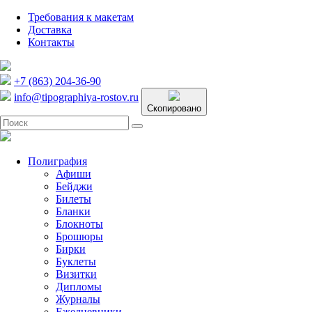
Требования к макетам
Доставка
Контакты
+7 (863) 204-36-90
info@tipographiya-rostov.ru
Скопировано
Полиграфия
Афиши
Бейджи
Билеты
Бланки
Блокноты
Брошюры
Бирки
Буклеты
Визитки
Дипломы
Журналы
Ежедневники