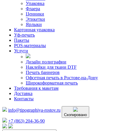
Упаковка
Флаера
Ценники
Этикетки
Ярлыки
Картонная упаковка
Уф-печать
Пакеты
POS-материалы
Услуги
Дизайн полиграфии
Наклейки для ткани DTF
Печать баннеров
Офсетная печать в Ростове-на-Дону
Широкоформатная печать
Требования к макетам
Доставка
Контакты
info@tipographiya-rostov.ru
Скопировано
+7 (863) 204-36-90