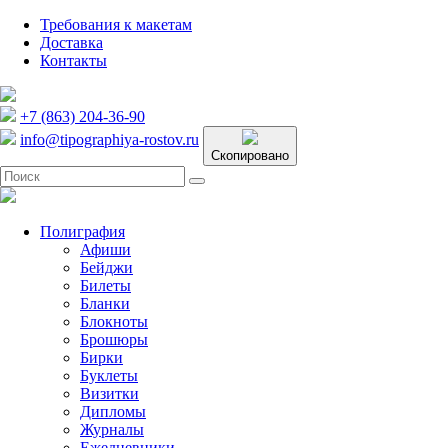
Требования к макетам
Доставка
Контакты
+7 (863) 204-36-90
info@tipographiya-rostov.ru
Скопировано
Полиграфия
Афиши
Бейджи
Билеты
Бланки
Блокноты
Брошюры
Бирки
Буклеты
Визитки
Дипломы
Журналы
Ежедневники