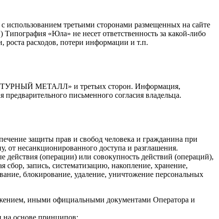
и с использованием третьими сторонами размещенных на сайте
 Типография «Юла» не несет ответственность за какой-либо
 роста расходов, потери информации и т.п.
ТЕКТУРНЫЙ МЕТАЛЛ» и третьих сторон. Информация,
я предварительного письменного согласия владельца.
ечение защиты прав и свобод человека и гражданина при
у, от несанкционированного доступа и разглашения.
 действия (операции) или совокупность действий (операций),
 сбор, запись, систематизацию, накопление, хранение,
чивание, блокирование, удаление, уничтожение персональных
ложением, иными официальными документами Оператора и
и на основе принципов: