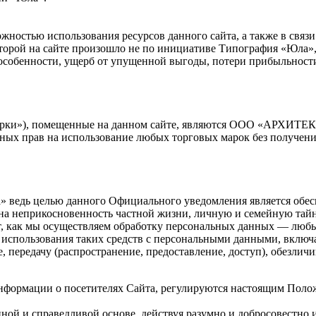
жностью использования ресурсов данного сайта, а также в связ
орой на сайте произошло не по инициативе Типография «Юла»,)
собенности, ущерб от упущенной выгоды, потери прибыльности,
е марки»), помещенные на данном сайте, являются ООО «АРХИ
нных прав на использование любых торговых марок без получени
ведь целью данного Официального уведомления является обесп
 на неприкосновенность частной жизни, личную и семейную тайн
, как мы осуществляем обработку персональных данных — любые
использования таких средств с персональными данными, включая
е, передачу (распространение, предоставление, доступ), обезли
информации о посетителях Сайта, регулируются настоящим По
ной и справедливой основе, действуя разумно и добросовестно 