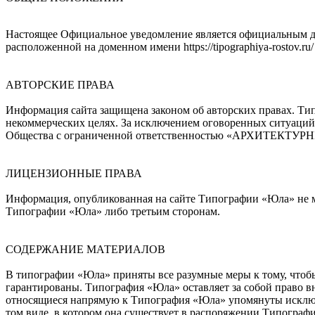
Настоящее Официальное уведомление является официальным до
расположенной на доменном имени https://tipographiya-rostov.ru/
АВТОРСКИЕ ПРАВА
Информация сайта защищена законом об авторских правах. Ти
некоммерческих целях. За исключением оговоренных ситуаций
Общества с ограниченной ответственностью «АРХИТЕКТ
ЛИЦЕНЗИОННЫЕ ПРАВА
Информация, опубликованная на сайте Типографии «Юла» не 
Типографии «Юла» либо третьим сторонам.
СОДЕРЖАНИЕ МАТЕРИАЛОВ
В типографии «Юла» приняты все разумные меры к тому, чтобы 
гарантированы. Типография «Юла» оставляет за собой право в
относящиеся напрямую к Типография «Юла» упомянуты исключи
том виде, в котором она существует в распоряжении Типограф