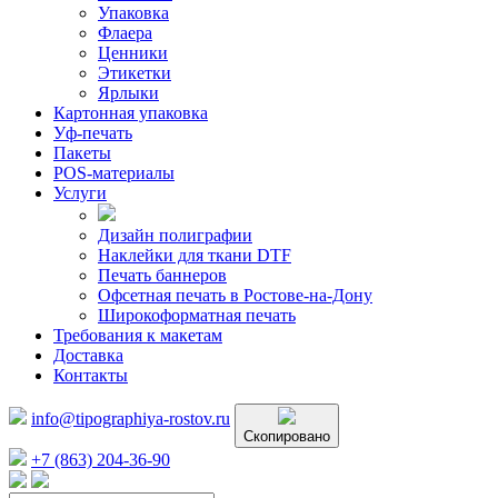
Упаковка
Флаера
Ценники
Этикетки
Ярлыки
Картонная упаковка
Уф-печать
Пакеты
POS-материалы
Услуги
Дизайн полиграфии
Наклейки для ткани DTF
Печать баннеров
Офсетная печать в Ростове-на-Дону
Широкоформатная печать
Требования к макетам
Доставка
Контакты
info@tipographiya-rostov.ru
Скопировано
+7 (863) 204-36-90