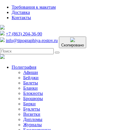
Требования к макетам
Доставка
Контакты
+7 (863) 204-36-90
info@tipographiya-rostov.ru
Скопировано
Полиграфия
Афиши
Бейджи
Билеты
Бланки
Блокноты
Брошюры
Бирки
Буклеты
Визитки
Дипломы
Журналы
Ежедневники